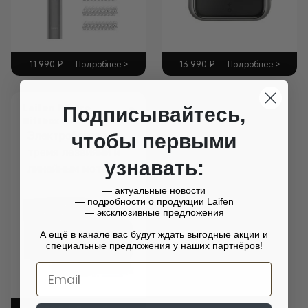
11 990
₽
|
Подробнее >
13 990
₽
|
Подробнее >
Laifen P3 Pro
Подписывайтесь,
Giftbox
Электробритва с
чтобы первыми
тремя лезвиями и
узнавать:
линейным мотором
— актуальные новости
— подробности о продукции Laifen
— эксклюзивные предложения
А ещё в канале вас будут ждать выгодные акции и
специальные предложения у наших партнёров!
Email