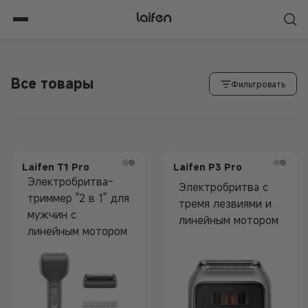
Перейти
к
содержимому
Все товары
Фильтровать
Laifen T1 Pro
Laifen P3 Pro
Электробритва-
Электробритва с
триммер "2 в 1" для
тремя лезвиями и
мужчин с
линейным мотором
линейным мотором