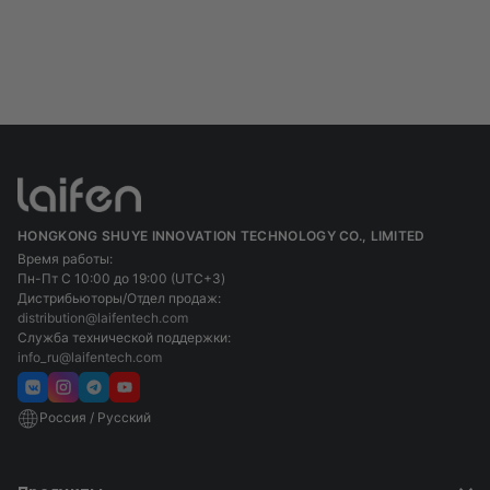
рекомендуется производить замену лезвий каждые 12
месяцев).
Ультратонкая сетка 0,055 мм:
Сетка максимально
приближается к коже, сбривая волоски у самого корня.
Острые, расположенные под углом лезвия:
Срезают
волоски ровно, не цепляются и не дергают.
Содержание никеля 0,83%:
Деликатная и безопасная
бритва для чувствительной кожи.
HONGKONG SHUYE INNOVATION TECHNOLOGY CO., LIMITED
Время работы:
Пн-Пт С 10:00 до 19:00 (UTC+3)
Дистрибьюторы/Отдел продаж:
distribution@laifentech.com
Служба технической поддержки:
info_ru@laifentech.com
Россия / Русский