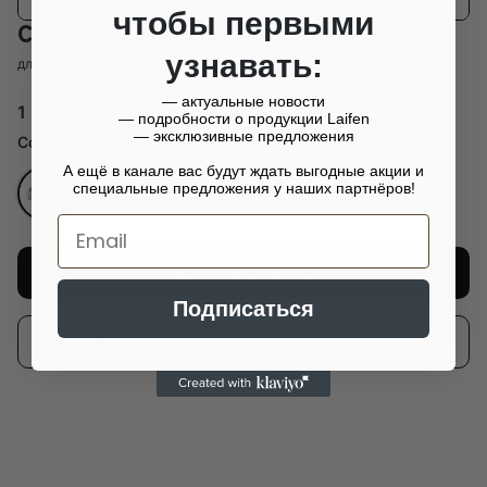
чтобы первыми
Сменная бритвенная насадка
узнавать:
для Laifen T1 Pro
Аксессуары
— актуальные новости
1 990
₽
— подробности о продукции Laifen
— эксклюзивные предложения
Color:
Silver
А ещё в канале вас будут ждать выгодные акции и
специальные предложения у наших партнёров!
Email
Купить сейчас
Подписаться
Описание
Улучшенная конструкция Arcblade:
Для увеличения
площади и ускорения процесса бритья.
Долгий и надежный срок службы:
Срок службы лезвий
составляет до 1,5 лет. (Для оптимальной эффективности