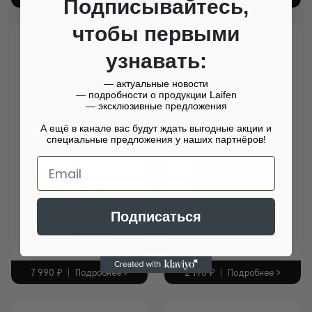
Подписывайтесь,
чтобы первыми
Laifen Wave
Дорожный кейс
Special
(для Laifen P3 Pro)
узнавать:
Удобная чистка,
Обеспечивает
сияющая улыбка
— актуальные новости
безопасность и
— подробности о продукции Laifen
Электрическая
чистоту бритвы.
— эксклюзивные предложения
зубная щетка
Аксессуары
А ещё в канале вас будут ждать выгодные акции и
специальные предложения у наших партнёров!
Email
Подписаться
2 190
₽
|
Подробнее >
7 990
₽
|
Подробнее >