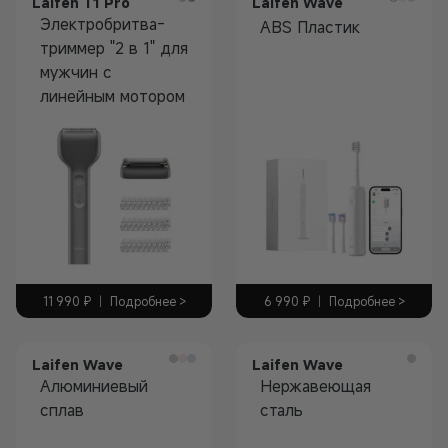
Laifen T1 Pro
Laifen Wave
Электробритва-
ABS Пластик
триммер "2 в 1" для
Электрическая
мужчин с
зубная щетка
линейным мотором
6 990
₽
|
Подробнее >
11 990
₽
|
Подробнее >
Laifen Wave
Laifen Wave
Алюминиевый
Нержавеющая
сплав
сталь
Электрическая
Электрическая