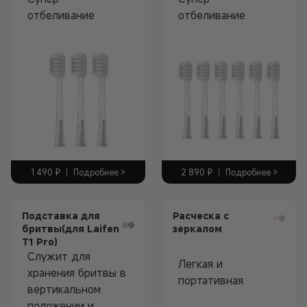
отбеливание
отбеливание
Аксессуары
Аксессуары
1 490
₽
|
Подробнее >
2 890
₽
|
Подробнее >
Подставка для
Расческа с
бритвы(для Laifen
зеркалом
T1 Pro)
Служит для
Легкая и
хранения бритвы в
портативная
вертикальном
Аксессуары
положении и