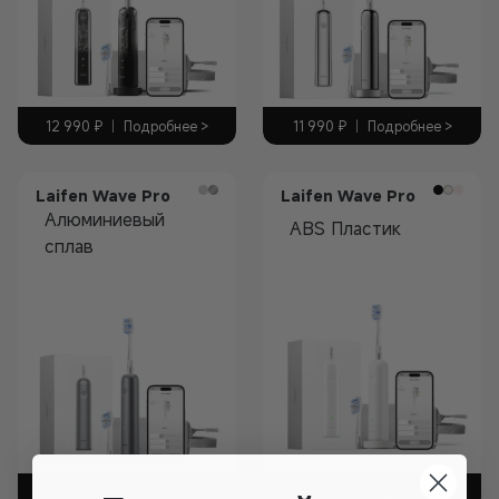
12 990
₽
|
Подробнее >
11 990
₽
|
Подробнее >
Laifen Wave Pro
Laifen Wave Pro
Алюминиевый
ABS Пластик
сплав
10 990
₽
|
Подробнее >
8 990
₽
|
Подробнее >