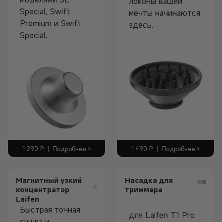
локоны вашей
Special, Swift
мечты начинаются
Premium и Swift
здесь.
Аксессуары
Special.
Аксессуары
1 490
₽
|
Подробнее >
1 290
₽
|
Подробнее >
Магнитный узкий
Насадка для
концентратор
триммера
Laifen
Быстрая точная
для Laifen T1 Pro
сушка и