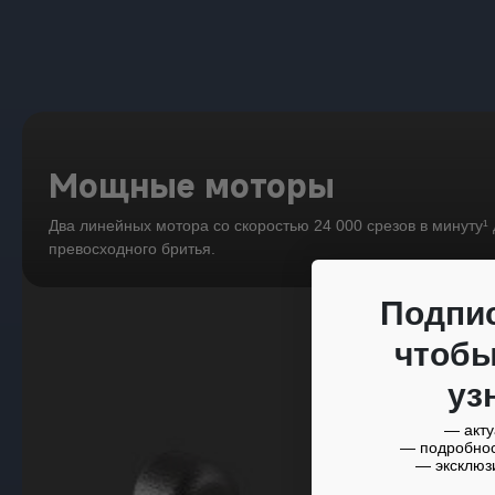
Мощные моторы
Два линейных мотора со скоростью 24 000 срезов в минуту¹
превосходного бритья.
Подпи
чтоб
уз
— акту
— подробнос
— эксклюз