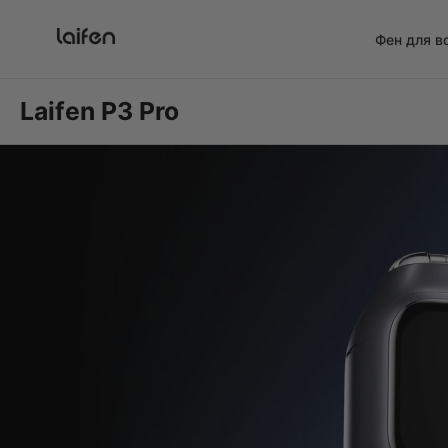
Перейти
к
Фен для в
содержимому
Laifen P3 Pro