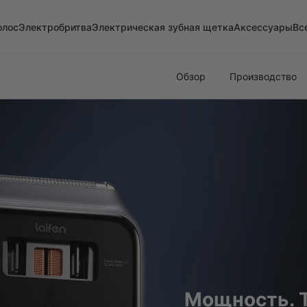
олос
Электробритва
Электрическая зубная щетка
Аксессуары
Вс
Обзор
Производство
Мощность. Т