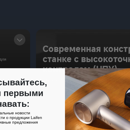
Современная конст
станке с высокот
 для
контролем (ЧПУ)
Цельный корпус выглядит современно и прия
сывайтесь,
ы первыми
навать:
альные новости
ти о продукции Laifen
ивные предложения