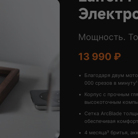
Электр
Мощность. То
13 990 ₽
Благодаря двум мото
000 срезов в минуту¹
Корпус с прочным гл
высокоточным компь
Сетка ArcBlade толщи
обеспечивая комфорт
4 месяца³ бритья, ак