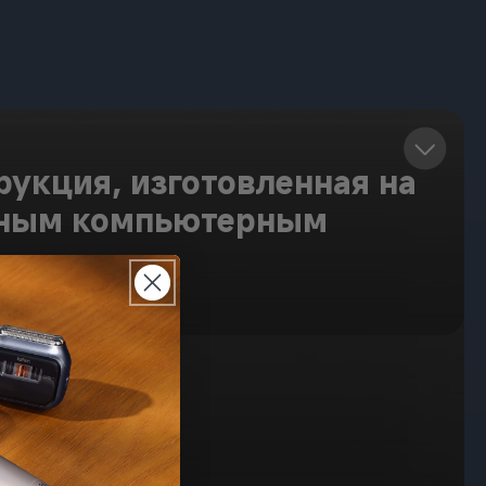
рукция, изготовленная на
очным компьютерным
тен на ощупь.