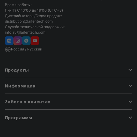
Время работы:
Длина провода
Пн-Пт С 10:00 до 19:00 (UTC+3)
2,5 м
Дистрибьюторы/Отдел продаж:
distribution@laifentech.com
Кнопки
Служба технической поддержки:
Вкл./Выкл., Уровни скорости 1, 2
info_ru@laifentech.com
Температура: горячий/теплый/холодный воздух
Нажмите и удерживайте кнопку для автоматического
Россия / Русский
переключения режимов
Продукты
Фен для волос
Информация
Электробритва
Электрическая зубная щетка
О компании
Аксессуары
Забота о клиентах
Условия использования
Все товары
Политика использования cookie-файлов
Вопросы и ответы o Laifen
Программы
Контакты
Для любых ситуаций
Карта сайта